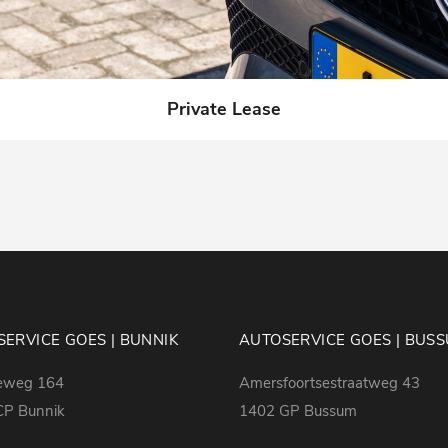
Private Lease
ERVICE GOES | BUNNIK
AUTOSERVICE GOES | BUS
eweg 164
Amersfoortsestraatweg 43
CP Bunnik
1402 GP Bussum