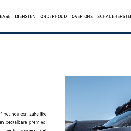
LEASE
DIENSTEN
ONDERHOUD
OVER ONS
SCHADEHERSTE
f het nou een zakelijke
 en betaalbare premies.
um werkt samen met