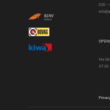
030 – 
info@a
OPEN
Ma t/m
07:30 
Privac