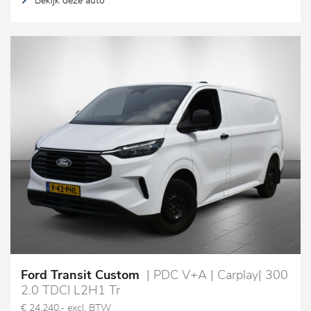
Bekijk deze auto
Ford Transit Custom
| PDC V+A | Carplay| 300
2.0 TDCI L2H1 Tr
€ 24.240,- excl. BTW