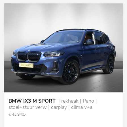
BMW IX3 M SPORT
Trekhaak | Pano |
stoel+stuur verw | carplay | clima v+a
€ 43.940,-