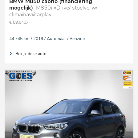
BMW M850 cabrio (financiering
mogelijk)
M850i xDrive/ stoelverw/
clima/navi/carplay
€ 89.540,-
44.745 km / 2019 / Automaat / Benzine
Bekijk deze auto