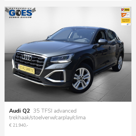
Audi Q2
35 TFSI advanced
trekhaak/stoelverw/carplay/clima
€ 21.940,-