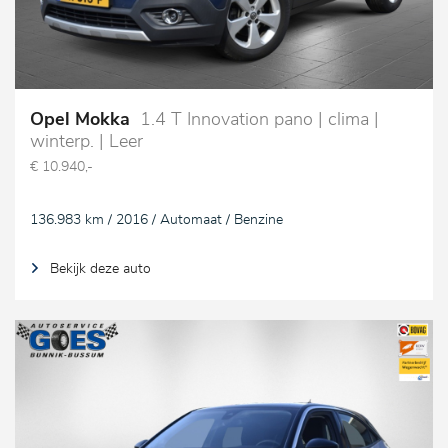
Opel Mokka
1.4 T Innovation pano | clima |
winterp. | Leer
€ 10.940,-
136.983 km / 2016 / Automaat / Benzine
Bekijk deze auto