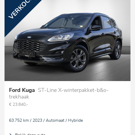
Ford Kuga
ST-Line X-winterpakket-b&o-
trekhaak
€ 23.840,-
63.752 km / 2023 / Automaat / Hybride