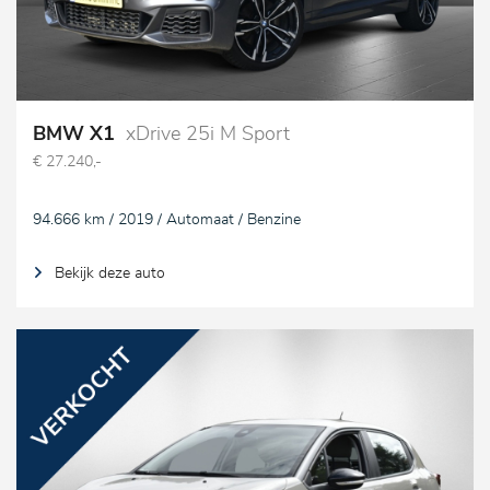
BMW X1
xDrive 25i M Sport
€ 27.240,-
94.666 km / 2019 / Automaat / Benzine
Bekijk deze auto