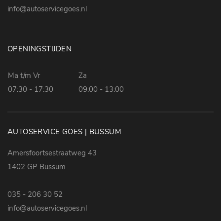
info@autoservicegoes.nl
hoofd airbag(s) achter
Autoservice Goes Bussum
Amersfoortsestraatweg 43
hoofd airbag(s) voor
1402 GP Bussum
hoofdsteunen anti-whiplash
OPENINGSTIJDEN
Tel: 035-2063052
knie airbag(s)
www.autoservicegoes.nl
Ma t/m Vr
Za
passagiersairbag
07:30 - 17:30
09:00 - 13:00
rijstrooksensor
verkeersbord detectie
zij airbag(s) voor
AUTOSERVICE GOES | BUSSUM
Amersfoortsestraatweg 43
1402 GP Bussum
035 - 206 30 52
info@autoservicegoes.nl