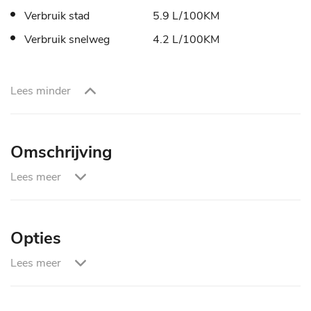
Verbruik stad
5.9 L/100KM
Verbruik snelweg
4.2 L/100KM
Lees minder
Omschrijving
Lees meer
Omschrijving
Garantie Pakketten :
Opties
0,- Basis Pakket :
Lees meer
Entertainment & Media
•Vloeistoffen op Niveau
•Minimaal 3 Maanden APK / 100% Verkeersveilig