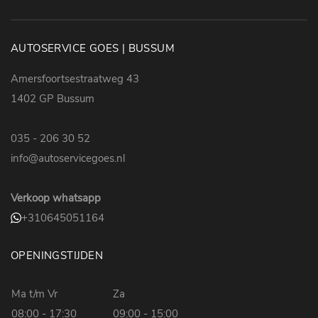
Zicht-pakket
Zij-airbag voor
AUTOSERVICE GOES | BUSSUM
Amersfoortsestraatweg 43
Verlichting & Techniek
1402 GP Bussum
2
035 - 206 30 52
info@autoservicegoes.nl
Dagrijlicht LED
Verkoop whatsapp
+310645051164
Overig
OPENINGSTIJDEN
2
Ma t/m Vr
Za
08:00 - 17:30
09:00 - 15:00
Dealer onderhouden