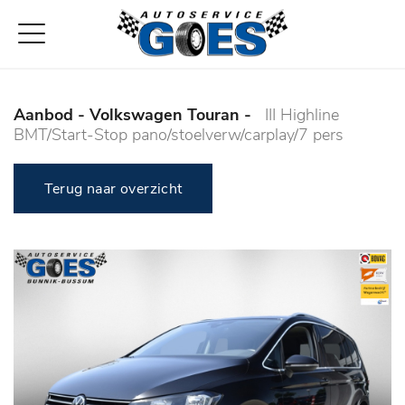
Aanbod
- Volkswagen Touran -
III Highline
BMT/Start-Stop pano/stoelverw/carplay/7 pers
Terug naar overzicht