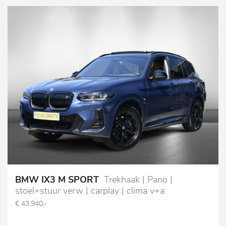
BMW IX3 M SPORT
Trekhaak | Pano |
stoel+stuur verw | carplay | clima v+a
€ 43.940,-