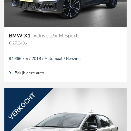
BMW X1
xDrive 25i M Sport
€ 27.240,-
94.666 km / 2019 / Automaat / Benzine
Bekijk deze auto