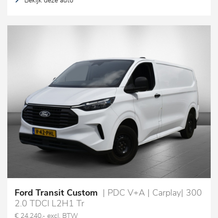
Bekijk deze auto
Ford Transit Custom
| PDC V+A | Carplay| 300
2.0 TDCI L2H1 Tr
€ 24.240,- excl. BTW