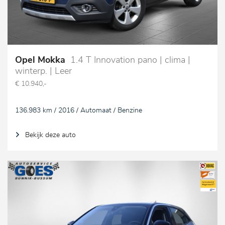
Opel Mokka
1.4 T Innovation pano | clima |
winterp. | Leer
€ 10.940,-
136.983 km / 2016 / Automaat / Benzine
Bekijk deze auto