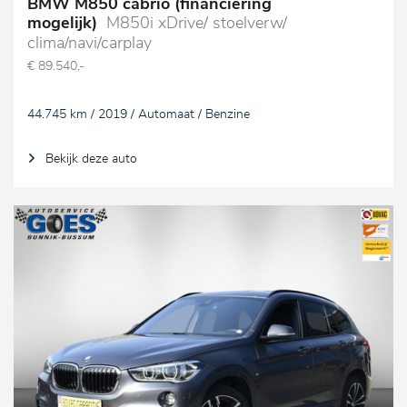
BMW M850 cabrio (financiering
mogelijk)
M850i xDrive/ stoelverw/
clima/navi/carplay
€ 89.540,-
44.745 km / 2019 / Automaat / Benzine
Bekijk deze auto