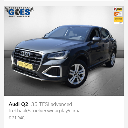
Audi Q2
35 TFSI advanced
trekhaak/stoelverw/carplay/clima
€ 21.940,-