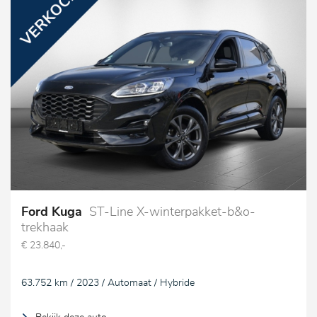
Ford Kuga
ST-Line X-winterpakket-b&o-
trekhaak
€ 23.840,-
63.752 km / 2023 / Automaat / Hybride