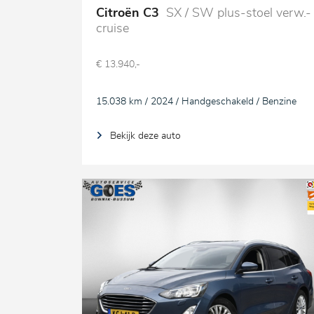
Citroën C3
SX / SW plus-stoel verw.-
cruise
€ 13.940,-
15.038 km / 2024 / Handgeschakeld / Benzine
Bekijk deze auto