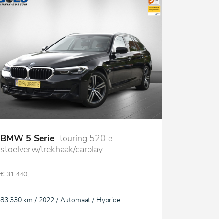
BMW 5 Serie
touring 520 e
stoelverw/trekhaak/carplay
€ 31.440,-
83.330 km / 2022 / Automaat / Hybride