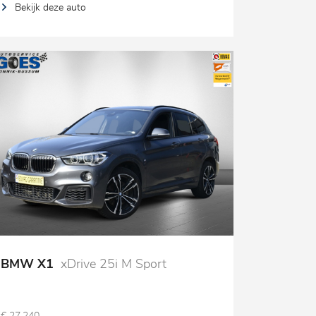
Bekijk deze auto
BMW X1
xDrive 25i M Sport