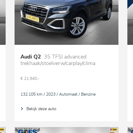
Audi Q2
35 TFSI advanced
trekhaak/stoelverw/carplay/clima
€ 21.940,-
132.105 km / 2023 / Automaat / Benzine
Bekijk deze auto