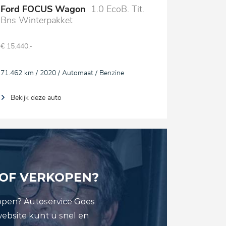
Ford FOCUS Wagon
1.0 EcoB. Tit.
Bns Winterpakket
€ 15.440,-
71.462 km / 2020 / Automaat / Benzine
Bekijk deze auto
 OF VERKOPEN?
open? Autoservice Goes
website kunt u snel en