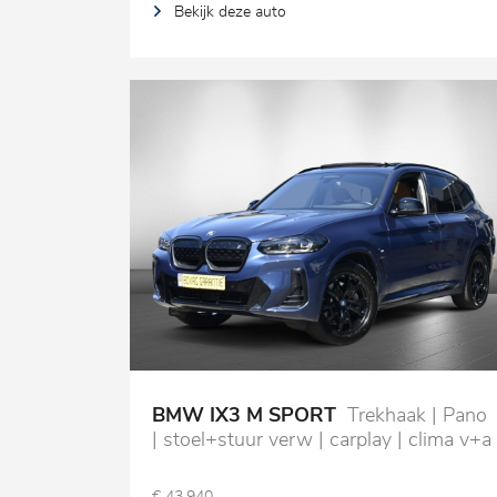
Bekijk deze auto
BMW IX3 M SPORT
Trekhaak | Pano
| stoel+stuur verw | carplay | clima v+a