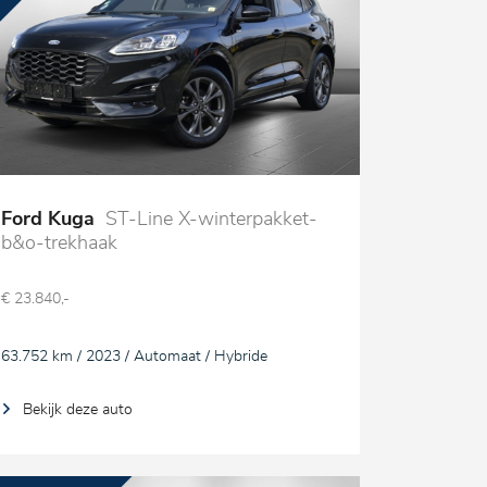
Ford Kuga
ST-Line X-winterpakket-
b&o-trekhaak
€ 23.840,-
63.752 km / 2023 / Automaat / Hybride
Bekijk deze auto